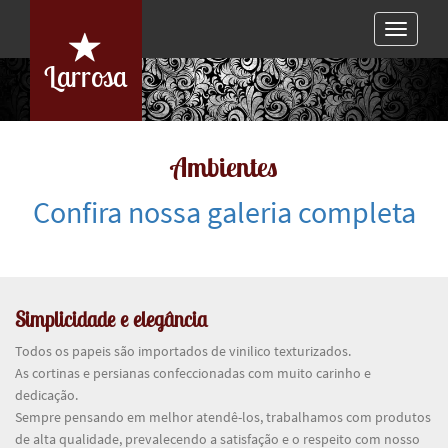
Toggle
navigat
Larrosa
Ambientes
Confira nossa galeria completa
Simplicidade e elegância
Todos os papeis são importados de vinilico texturizados.
As cortinas e persianas confeccionadas com muito carinho e
dedicação.
Sempre pensando em melhor atendê-los, trabalhamos com produtos
de alta qualidade, prevalecendo a satisfação e o respeito com nosso